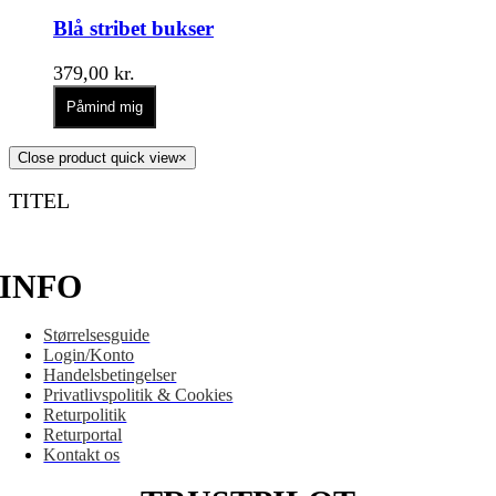
Blå stribet bukser
379,00
kr.
Påmind mig
Close product quick view
×
TITEL
INFO
Størrelsesguide
Login/Konto
Handelsbetingelser
Privatlivspolitik & Cookies
Returpolitik
Returportal
Kontakt os