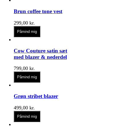
Brun coffee tone vest
299,00
kr.
Påmind mig
Cow Couture satin sæt
med blazer & nederdel
799,00
kr.
Påmind mig
Grøn stribet blazer
499,00
kr.
Påmind mig