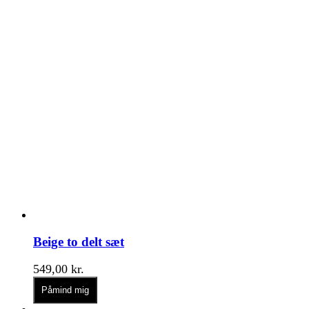
Beige to delt sæt
549,00
kr.
Påmind mig