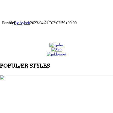
Forside
By Aybek
2023-04-21T03:02:59+00:00
POPULÆR STYLES