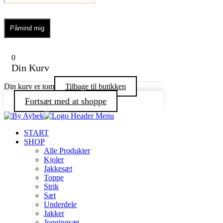
Påmind mig
0
Din Kurv
Din kurv er tom
Tilbage til butikken
Fortsæt med at shoppe
START
SHOP
Alle Produkter
Kjoler
Jakkesæt
Toppe
Strik
Sæt
Underdele
Jakker
Joggingsæt