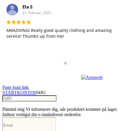
Ela S
21. Februar, 2021.
AMAZIIIING! Really good quality clothing and amazing
service! Thumbs up from me!
Copyright 2023 | Design by
Page load link
START
KONTO
0
SØG
Påmind mig
Vi informerer dig, når produktet kommer på lager.
Indtast venligst din e-mailadresse nedenfor.