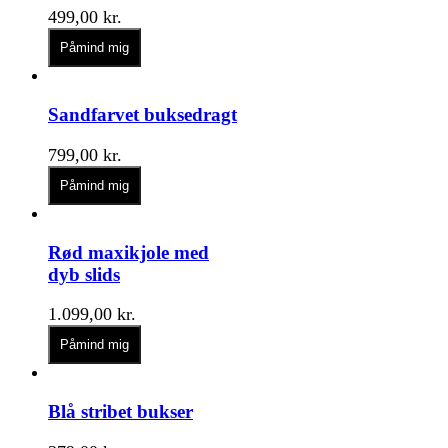
499,00
kr.
Påmind mig
Sandfarvet buksedragt
799,00
kr.
Påmind mig
Rød maxikjole med
dyb slids
1.099,00
kr.
Påmind mig
Blå stribet bukser