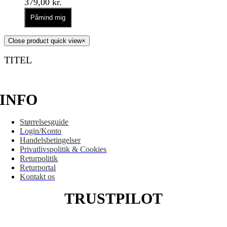
379,00
kr.
Påmind mig
Close product quick view
×
TITEL
INFO
Størrelsesguide
Login/Konto
Handelsbetingelser
Privatlivspolitik & Cookies
Returpolitik
Returportal
Kontakt os
TRUSTPILOT