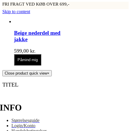
FRI FRAGT VED KØB OVER 699,-
Skip to content
Beige nederdel med
jakke
599,00
kr.
Påmind mig
Close product quick view
×
TITEL
INFO
Størrelsesguide
Login/Konto
Handelsbetingelser