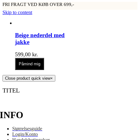
FRI FRAGT VED KØB OVER 699,-
Skip to content
Beige nederdel med
jakke
599,00
kr.
Påmind mig
Close product quick view
×
TITEL
INFO
Størrelsesguide
Login/Konto
Handelsbetingelser