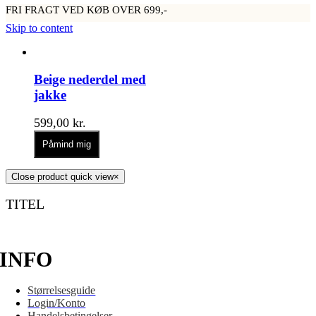
FRI FRAGT VED KØB OVER 699,-
Skip to content
Beige nederdel med
jakke
599,00
kr.
Påmind mig
Close product quick view
×
TITEL
INFO
Størrelsesguide
Login/Konto
Handelsbetingelser