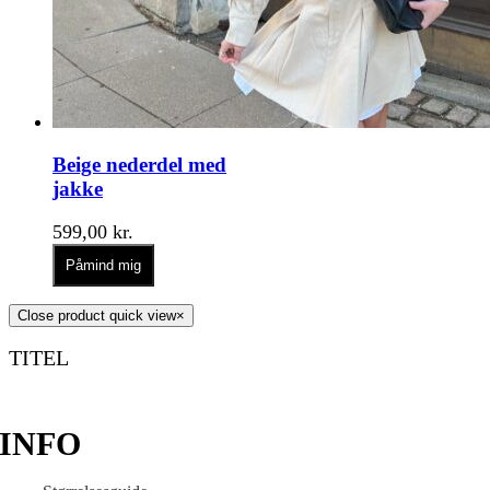
Beige nederdel med
jakke
599,00
kr.
Påmind mig
Close product quick view
×
TITEL
INFO