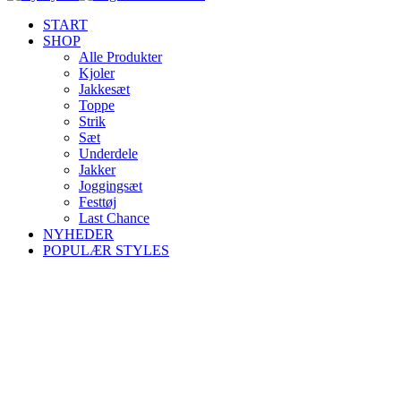
START
SHOP
Alle Produkter
Kjoler
Jakkesæt
Toppe
Strik
Sæt
Underdele
Jakker
Joggingsæt
Festtøj
Last Chance
NYHEDER
POPULÆR STYLES