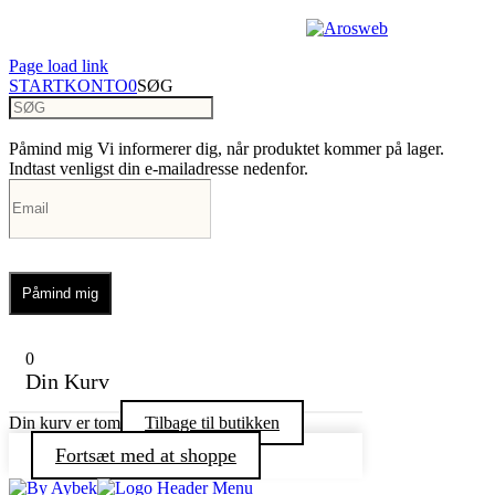
Copyright 2023 | Design by
Page load link
START
KONTO
0
SØG
Påmind mig
Vi informerer dig, når produktet kommer på lager.
Indtast venligst din e-mailadresse nedenfor.
Påmind mig
0
Din Kurv
Din kurv er tom
Tilbage til butikken
Fortsæt med at shoppe