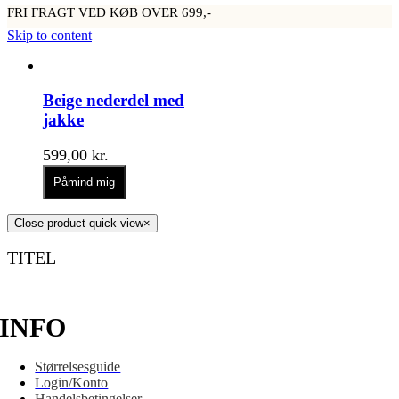
FRI FRAGT VED KØB OVER 699,-
Skip to content
Beige nederdel med
jakke
599,00
kr.
Påmind mig
Close product quick view
×
TITEL
INFO
Størrelsesguide
Login/Konto
Handelsbetingelser